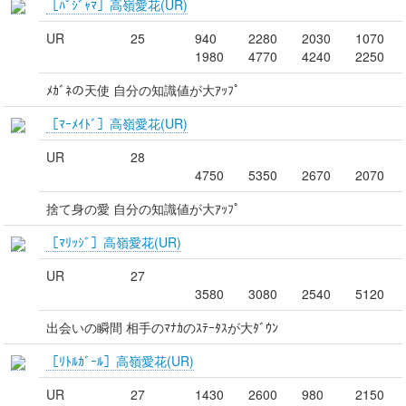
［ﾊﾟｼﾞｬﾏ］高嶺愛花(UR)
UR
25
940
2280
2030
1070
1980
4770
4240
2250
ﾒｶﾞﾈの天使 自分の知識値が大ｱｯﾌﾟ
［ﾏｰﾒｲﾄﾞ］高嶺愛花(UR)
UR
28
4750
5350
2670
2070
捨て身の愛 自分の知識値が大ｱｯﾌﾟ
［ﾏﾘｯｼﾞ］高嶺愛花(UR)
UR
27
3580
3080
2540
5120
出会いの瞬間 相手のﾏﾅｶのｽﾃｰﾀｽが大ﾀﾞｳﾝ
［ﾘﾄﾙｶﾞｰﾙ］高嶺愛花(UR)
UR
27
1430
2600
980
2150