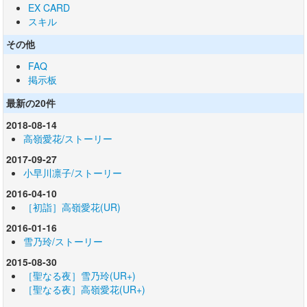
EX CARD
スキル
その他
FAQ
掲示板
最新の20件
2018-08-14
高嶺愛花/ストーリー
2017-09-27
小早川凛子/ストーリー
2016-04-10
［初詣］高嶺愛花(UR)
2016-01-16
雪乃玲/ストーリー
2015-08-30
［聖なる夜］雪乃玲(UR+)
［聖なる夜］高嶺愛花(UR+)