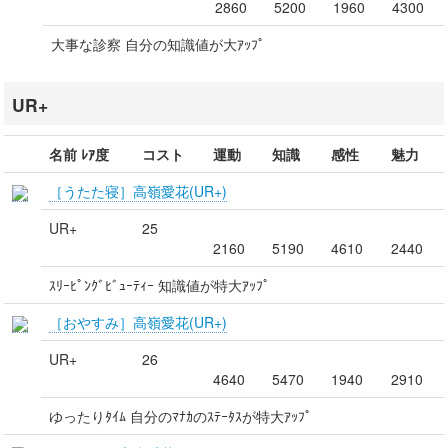
2860
5200
1960
4300
大事な診察 自分の知識値が大ｱｯﾌﾟ
UR+
名前 ﾚｱ度
コスト
運動
知識
感性
魅力
［うたた寝］高嶺愛花(UR+)
UR+
25
2160
5190
4610
2440
ｽﾘｰﾋﾟﾝｸﾞﾋﾞｭｰﾃｨｰ 知識値が特大ｱｯﾌﾟ
［おやすみ］高嶺愛花(UR+)
UR+
26
4640
5470
1940
2910
ゆったりﾀｲﾑ 自分のﾏﾅｶのｽﾃｰﾀｽが特大ｱｯﾌﾟ