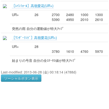
［ﾚｲﾝﾌｫｰﾙ］高嶺愛花(UR+)
UR+
26
2700
2480
1000
1300
5390
4950
2010
2610
突然の雨 自分の運動値が特大ｱｯﾌﾟ
［ﾜﾝﾀﾞｰﾗﾝﾄﾞ］高嶺愛花(UR+)
UR+
28
3780
1610
4760
5970
始まりの号音 自分の全ｽﾃｰﾀｽ値が特大ｱｯﾌﾟ
Last-modified: 2013-06-28 (金) 00:18:14 (4788d)
ソーシャルボタン表示