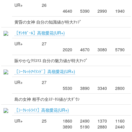
UR+
26
4640
5390
2990
1940
黄昏の女神 自分の知識値が特大ｱｯﾌﾟ
［ｻﾝﾀｶﾞｰﾙ］高嶺愛花(UR+)
UR+
27
2020
4670
3080
5790
賑やかなｸﾘｽﾏｽ 自分の魅力値が特大ｱｯﾌﾟ
［ｼｰｸﾚｯﾄｱｲﾗﾝﾄﾞ］高嶺愛花(UR+)
UR+
27
5530
3890
3340
2800
島の女神 相手の全ｽﾃｰﾀｽ値が大ﾀﾞｳﾝ
［ｼｰｸﾚｯﾄﾗｲﾌ］高嶺愛花(UR+)
UR+
25
1860
2490
1370
1160
3890
5190
2880
2440