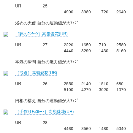
UR
25
4900
3980
1720
2640
浴衣の天使 自分の運動値が大ｱｯﾌﾟ
［夢のﾜﾝｼｰﾝ］高嶺愛花(UR)
UR
27
2220
1650
710
2580
4440
3290
1430
5160
本気の瞬間 自分の魅力値が大ｱｯﾌﾟ
［弓道］高嶺愛花(UR)
UR
26
2550
2140
1510
680
5100
4270
3020
1370
円相の構え 自分の運動値が大ｱｯﾌﾟ
［手作りﾁｮｺﾚｰﾄ］高嶺愛花(UR)
UR
28
4460
3560
1480
5340