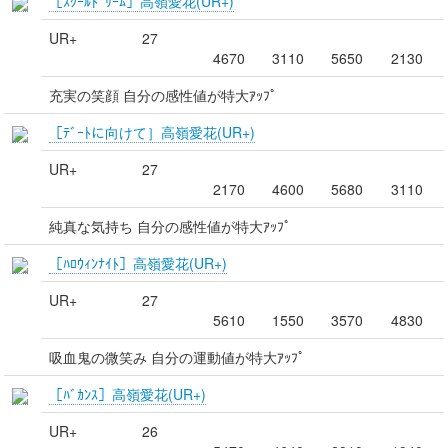
［ｽｸｰﾙﾄﾞﾘｰﾑ］高嶺愛花(UR+)
UR+
27
4670
3110
5650
2130
充実の笑顔 自分の感性値が特大ｱｯﾌﾟ
［ﾃﾞｰﾄに向けて］高嶺愛花(UR+)
UR+
27
2170
4600
5680
3110
純真な気持ち 自分の感性値が特大ｱｯﾌﾟ
［ﾊﾛｳｨﾝﾅｲﾄ］高嶺愛花(UR+)
UR+
27
5610
1550
3570
4830
吸血鬼の微笑み 自分の運動値が特大ｱｯﾌﾟ
［ﾊﾞｶﾝｽ］高嶺愛花(UR+)
UR+
26