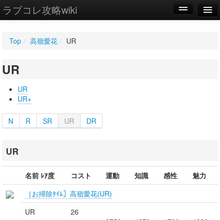
ラブコレ攻略wiki
編集
Top
/
高嶺愛花
/
UR
新規
UR
WIKI
設定
UR
UR+
N
R
SR
UR
DR
UR
名前 ﾚｱ度
コスト
運動
知識
感性
魅力
［お掃除ﾀｲﾑ］高嶺愛花(UR)
UR
26