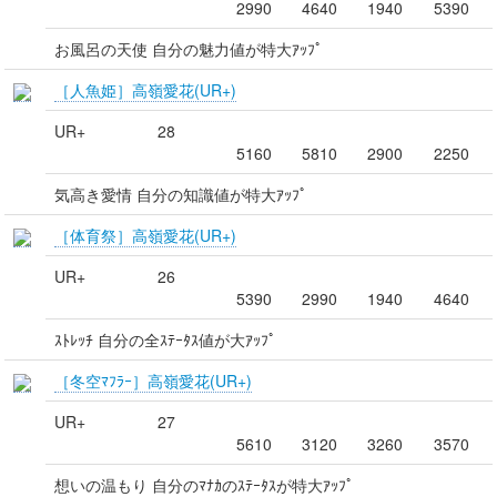
2990
4640
1940
5390
お風呂の天使 自分の魅力値が特大ｱｯﾌﾟ
［人魚姫］高嶺愛花(UR+)
UR+
28
5160
5810
2900
2250
気高き愛情 自分の知識値が特大ｱｯﾌﾟ
［体育祭］高嶺愛花(UR+)
UR+
26
5390
2990
1940
4640
ｽﾄﾚｯﾁ 自分の全ｽﾃｰﾀｽ値が大ｱｯﾌﾟ
［冬空ﾏﾌﾗｰ］高嶺愛花(UR+)
UR+
27
5610
3120
3260
3570
想いの温もり 自分のﾏﾅｶのｽﾃｰﾀｽが特大ｱｯﾌﾟ