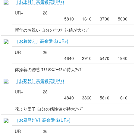
［お正月］高嶺愛花(UR+)
UR+
28
5810
1610
3700
5000
新年のお祝い 自分の全ｽﾃｰﾀｽ値が大ｱｯﾌﾟ
［お着替え］高嶺愛花(UR+)
UR+
26
4640
2910
5470
1940
体操着の誘惑 ﾏﾅｶのｽﾃｰﾀｽが特大ｱｯﾌﾟ
［お花見］高嶺愛花(UR+)
UR+
28
4840
3860
5810
1610
花より団子 自分の感性値が特大ｱｯﾌﾟ
［お風呂ﾀｲﾑ］高嶺愛花(UR+)
UR+
26