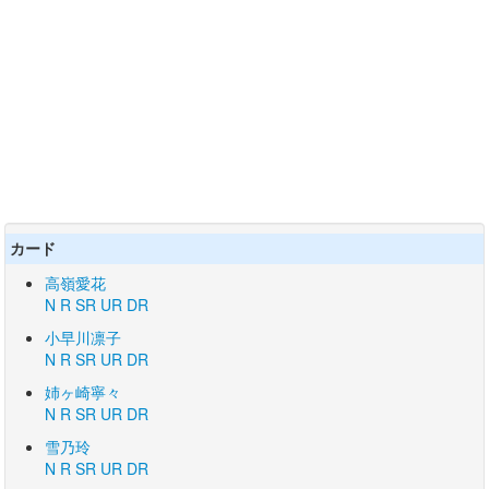
カード
高嶺愛花
N
R
SR
UR
DR
小早川凛子
N
R
SR
UR
DR
姉ヶ崎寧々
N
R
SR
UR
DR
雪乃玲
N
R
SR
UR
DR