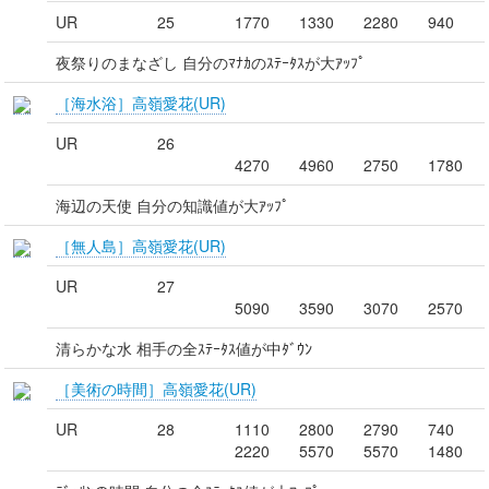
UR
25
1770
1330
2280
940
夜祭りのまなざし 自分のﾏﾅｶのｽﾃｰﾀｽが大ｱｯﾌﾟ
［海水浴］高嶺愛花(UR)
UR
26
4270
4960
2750
1780
海辺の天使 自分の知識値が大ｱｯﾌﾟ
［無人島］高嶺愛花(UR)
UR
27
5090
3590
3070
2570
清らかな水 相手の全ｽﾃｰﾀｽ値が中ﾀﾞｳﾝ
［美術の時間］高嶺愛花(UR)
UR
28
1110
2800
2790
740
2220
5570
5570
1480