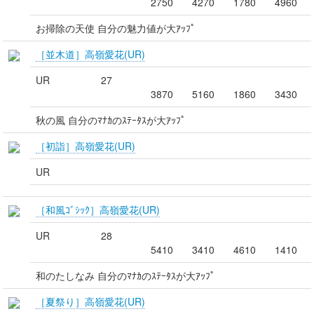
2750
4270
1780
4960
お掃除の天使 自分の魅力値が大ｱｯﾌﾟ
［並木道］高嶺愛花(UR)
UR
27
3870
5160
1860
3430
秋の風 自分のﾏﾅｶのｽﾃｰﾀｽが大ｱｯﾌﾟ
［初詣］高嶺愛花(UR)
UR
［和風ｺﾞｼｯｸ］高嶺愛花(UR)
UR
28
5410
3410
4610
1410
和のたしなみ 自分のﾏﾅｶのｽﾃｰﾀｽが大ｱｯﾌﾟ
［夏祭り］高嶺愛花(UR)