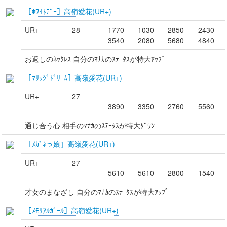
［ﾎﾜｲﾄﾃﾞｰ］高嶺愛花(UR+)
UR+
28
1770
1030
2850
2430
3540
2080
5680
4840
お返しのﾈｯｸﾚｽ 自分のﾏﾅｶのｽﾃｰﾀｽが特大ｱｯﾌﾟ
［ﾏﾘｯｼﾞﾄﾞﾘｰﾑ］高嶺愛花(UR+)
UR+
27
3890
3350
2760
5560
通じ合う心 相手のﾏﾅｶのｽﾃｰﾀｽが特大ﾀﾞｳﾝ
［ﾒｶﾞﾈっ娘］高嶺愛花(UR+)
UR+
27
5610
5610
2800
1540
才女のまなざし 自分のﾏﾅｶのｽﾃｰﾀｽが特大ｱｯﾌﾟ
［ﾒﾓﾘｱﾙｶﾞｰﾙ］高嶺愛花(UR+)