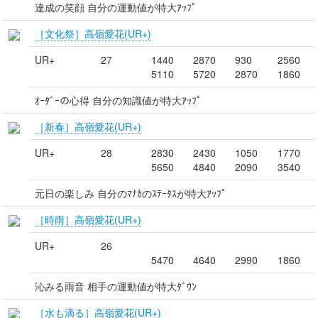
達成の笑顔 自分の運動値が特大ｱｯﾌﾟ
［文化祭］高嶺愛花(UR+)
UR+
27
1440
2870
930
2560
5110
5720
2870
1860
ｵｰﾀﾞｰの心得 自分の知識値が特大ｱｯﾌﾟ
［新春］高嶺愛花(UR+)
UR+
28
2830
2430
1050
1770
5650
4840
2090
3540
元日の楽しみ 自分のﾏﾅｶのｽﾃｰﾀｽが特大ｱｯﾌﾟ
［時雨］高嶺愛花(UR+)
UR+
26
5470
4640
2990
1860
沁みる雨音 相手の運動値が特大ﾀﾞｳﾝ
［水も滴る］高嶺愛花(UR+)