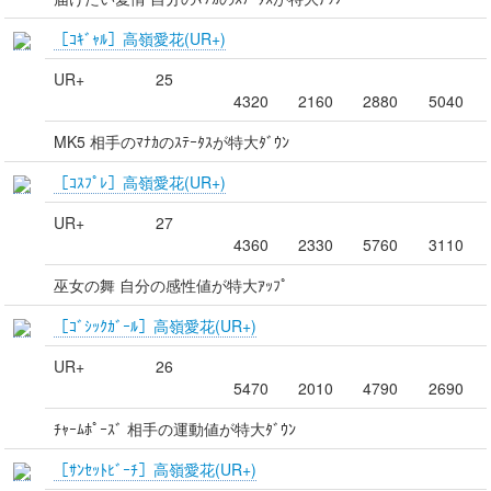
［ｺｷﾞｬﾙ］高嶺愛花(UR+)
UR+
25
4320
2160
2880
5040
MK5 相手のﾏﾅｶのｽﾃｰﾀｽが特大ﾀﾞｳﾝ
［ｺｽﾌﾟﾚ］高嶺愛花(UR+)
UR+
27
4360
2330
5760
3110
巫女の舞 自分の感性値が特大ｱｯﾌﾟ
［ｺﾞｼｯｸｶﾞｰﾙ］高嶺愛花(UR+)
UR+
26
5470
2010
4790
2690
ﾁｬｰﾑﾎﾟｰｽﾞ 相手の運動値が特大ﾀﾞｳﾝ
［ｻﾝｾｯﾄﾋﾞｰﾁ］高嶺愛花(UR+)