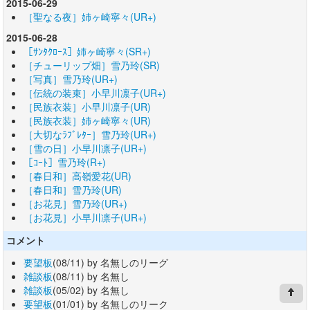
2015-06-29
［聖なる夜］姉ヶ崎寧々(UR+)
2015-06-28
［ｻﾝﾀｸﾛｰｽ］姉ヶ崎寧々(SR+)
［チューリップ畑］雪乃玲(SR)
［写真］雪乃玲(UR+)
［伝統の装束］小早川凛子(UR+)
［民族衣装］小早川凛子(UR)
［民族衣装］姉ヶ崎寧々(UR)
［大切なﾗﾌﾞﾚﾀｰ］雪乃玲(UR+)
［雪の日］小早川凛子(UR+)
［ｺｰﾄ］雪乃玲(R+)
［春日和］高嶺愛花(UR)
［春日和］雪乃玲(UR)
［お花見］雪乃玲(UR+)
［お花見］小早川凛子(UR+)
コメント
要望板
(08/11) by 名無しのリーグ
雑談板
(08/11) by 名無し
雑談板
(05/02) by 名無し
要望板
(01/01) by 名無しのリーク