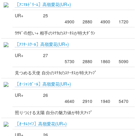
［ｱﾆﾏﾙﾄﾞﾘｰﾑ］高嶺愛花(UR+)
UR+
25
4900
2880
4900
1720
ｳｻｷﾞの想い+ 相手のﾏﾅｶのｽﾃｰﾀｽが特大ﾀﾞｳﾝ
［ｱﾌﾀｰｽｸｰﾙ］高嶺愛花(UR+)
UR+
27
5730
2880
1860
5090
見つめる天使 自分のﾏﾅｶのｽﾃｰﾀｽが特大ｱｯﾌﾟ
［ｵｰｼｬﾝｶﾞｰﾙ］高嶺愛花(UR+)
UR+
26
4640
2910
1940
5470
照りつける太陽 自分の魅力値が特大ｱｯﾌﾟ
［ｵｰﾀﾑﾗｲﾌ］高嶺愛花(UR+)
UR+
26