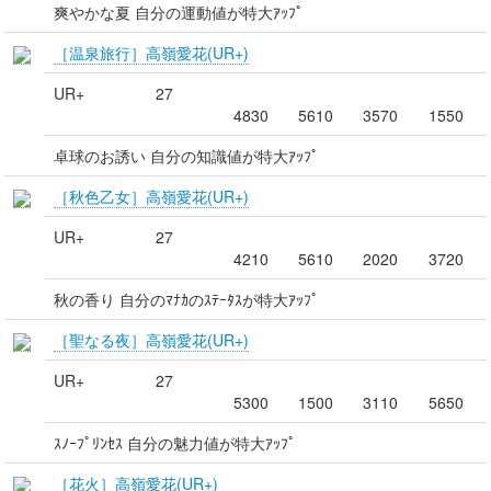
爽やかな夏 自分の運動値が特大ｱｯﾌﾟ
［温泉旅行］高嶺愛花(UR+)
UR+
27
4830
5610
3570
1550
卓球のお誘い 自分の知識値が特大ｱｯﾌﾟ
［秋色乙女］高嶺愛花(UR+)
UR+
27
4210
5610
2020
3720
秋の香り 自分のﾏﾅｶのｽﾃｰﾀｽが特大ｱｯﾌﾟ
［聖なる夜］高嶺愛花(UR+)
UR+
27
5300
1500
3110
5650
ｽﾉｰﾌﾟﾘﾝｾｽ 自分の魅力値が特大ｱｯﾌﾟ
［花火］高嶺愛花(UR+)