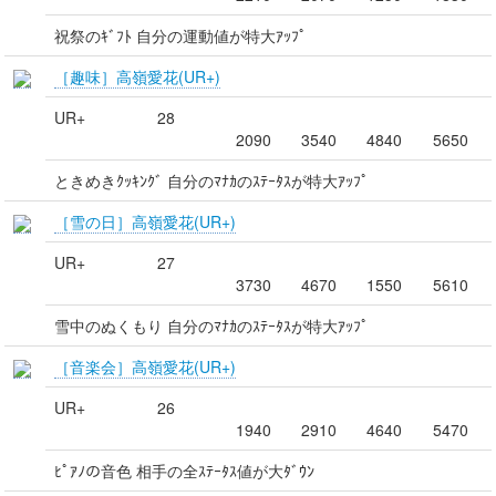
祝祭のｷﾞﾌﾄ 自分の運動値が特大ｱｯﾌﾟ
［趣味］高嶺愛花(UR+)
UR+
28
2090
3540
4840
5650
ときめきｸｯｷﾝｸﾞ 自分のﾏﾅｶのｽﾃｰﾀｽが特大ｱｯﾌﾟ
［雪の日］高嶺愛花(UR+)
UR+
27
3730
4670
1550
5610
雪中のぬくもり 自分のﾏﾅｶのｽﾃｰﾀｽが特大ｱｯﾌﾟ
［音楽会］高嶺愛花(UR+)
UR+
26
1940
2910
4640
5470
ﾋﾟｱﾉの音色 相手の全ｽﾃｰﾀｽ値が大ﾀﾞｳﾝ