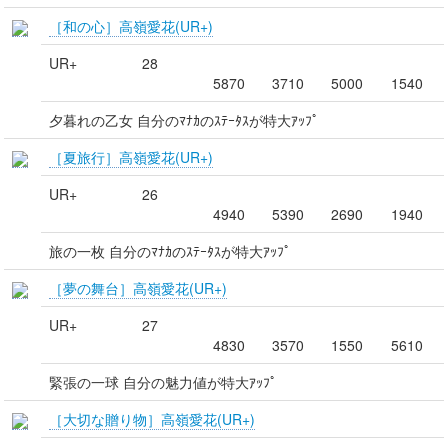
［和の心］高嶺愛花(UR+)
UR+
28
5870
3710
5000
1540
夕暮れの乙女 自分のﾏﾅｶのｽﾃｰﾀｽが特大ｱｯﾌﾟ
［夏旅行］高嶺愛花(UR+)
UR+
26
4940
5390
2690
1940
旅の一枚 自分のﾏﾅｶのｽﾃｰﾀｽが特大ｱｯﾌﾟ
［夢の舞台］高嶺愛花(UR+)
UR+
27
4830
3570
1550
5610
緊張の一球 自分の魅力値が特大ｱｯﾌﾟ
［大切な贈り物］高嶺愛花(UR+)