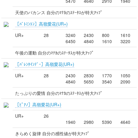
5470
4640
2910
1940
天使のバカンス 自分のﾏﾅｶのｽﾃｰﾀｽが特大ｱｯﾌﾟ
［ﾊﾞﾄﾐﾝﾄﾝ］高嶺愛花(UR+)
UR+
28
3240
2430
800
1610
6450
4840
1610
3220
午後の運動 自分のﾏﾅｶのｽﾃｰﾀｽが特大ｱｯﾌﾟ
［ﾊﾞﾚﾝﾀｲﾝﾃﾞｰ］高嶺愛花(UR+)
UR+
28
2430
2830
1770
1050
4840
5650
3540
2090
たっぷりの愛情 自分のﾏﾅｶのｽﾃｰﾀｽが特大ｱｯﾌﾟ
［ﾋﾟｱﾉ］高嶺愛花(UR+)
UR+
26
1940
2980
5390
4640
きらめく旋律 自分の感性値が特大ｱｯﾌﾟ