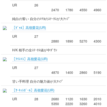
UR
26
2470
1780
4550
4960
純白の誓い 自分のﾏﾅｶのｽﾃｰﾀｽが大ｱｯﾌﾟ
［ｷﾞｬﾙ］高嶺愛花(UR)
UR
27
2880
1890
5270
4300
H/K 相手の全ｽﾃｰﾀｽ値が中ﾀﾞｳﾝ
［ｸﾘｽﾏｽ］高嶺愛花(UR)
UR
27
4870
1400
2860
5190
甘い手料理 自分の魅力値が大ｱｯﾌﾟ
［ｻｰｷｯﾄｶﾞｰﾙ］高嶺愛花(UR)
UR
28
2680
1120
1630
2010
5350
2220
3260
4010