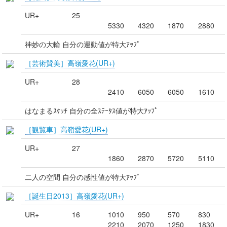
UR+
25
5330
4320
1870
2880
神妙の大輪 自分の運動値が特大ｱｯﾌﾟ
［芸術賛美］高嶺愛花(UR+)
UR+
28
2410
6050
6050
1610
はなまるｽｹｯﾁ 自分の全ｽﾃｰﾀｽ値が特大ｱｯﾌﾟ
［観覧車］高嶺愛花(UR+)
UR+
27
1860
2870
5720
5110
二人の空間 自分の感性値が特大ｱｯﾌﾟ
［誕生日2013］高嶺愛花(UR+)
UR+
16
1010
950
570
830
2210
2070
1250
1830