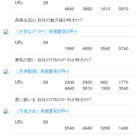
UR+
28
4840
3860
1610
5810
高鳴る恋心 自分の魅力値が特大ｱｯﾌﾟ
［大切なﾗﾌﾞﾚﾀｰ］高嶺愛花(UR+)
UR+
28
1990
4850
3540
5740
勇気の想い 自分のﾏﾅｶのｽﾃｰﾀｽが特大ｱｯﾌﾟ
［天体観測］高嶺愛花(UR+)
UR+
28
2430
2920
960
1770
4840
5810
1930
3540
星に願いを 自分のﾏﾅｶのｽﾃｰﾀｽが特大ｱｯﾌﾟ
［弓道少女］高嶺愛花(UR+)
UR+
26
5540
4640
3290
1490