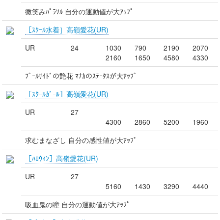
微笑みﾊﾟﾗｿﾙ 自分の運動値が大ｱｯﾌﾟ
［ｽｸｰﾙ水着］高嶺愛花(UR)
UR
24
1030
790
2190
2070
2160
1650
4580
4330
ﾌﾟｰﾙｻｲﾄﾞの艶花 ﾏﾅｶのｽﾃｰﾀｽが大ｱｯﾌﾟ
［ｽｸｰﾙｶﾞｰﾙ］高嶺愛花(UR)
UR
27
4300
2860
5200
1960
求むまなざし 自分の感性値が大ｱｯﾌﾟ
［ﾊﾛｳｨﾝ］高嶺愛花(UR)
UR
27
5160
1430
3290
4440
吸血鬼の瞳 自分の運動値が大ｱｯﾌﾟ