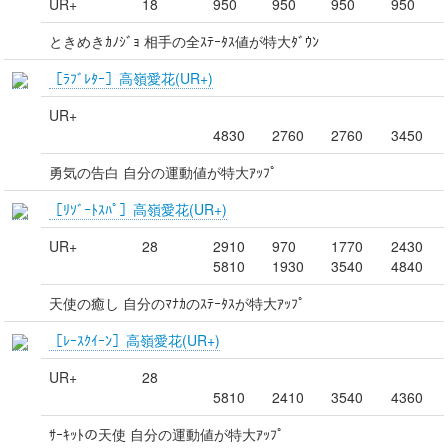
UR+
18
950
950
950
950
ときめきｶﾉｼﾞｮ 相手の全ｽﾃｰﾀｽ値が特大ﾀﾞｳﾝ
［ﾗﾌﾞﾚﾀｰ］高嶺愛花(UR+)
UR+
4830
2760
2760
3450
勇気の告白 自分の運動値が特大ｱｯﾌﾟ
［ﾘｿﾞｰﾄｽﾊﾟ］高嶺愛花(UR+)
UR+
28
2910
970
1770
2430
5810
1930
3540
4840
天使の癒し 自分のﾏﾅｶのｽﾃｰﾀｽが特大ｱｯﾌﾟ
［ﾚｰｽｸｲｰﾝ］高嶺愛花(UR+)
UR+
28
5810
2410
3540
4360
ｻｰｷｯﾄの天使 自分の運動値が特大ｱｯﾌﾟ