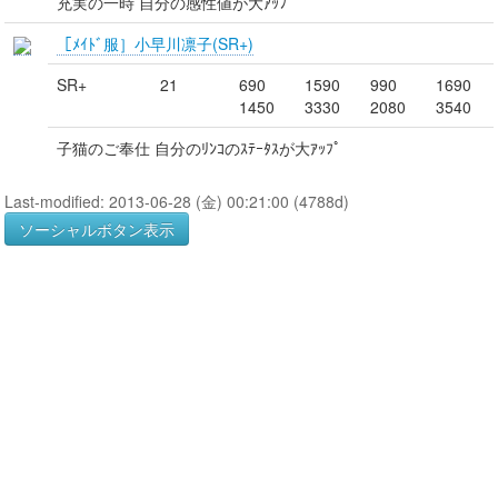
充実の一時 自分の感性値が大ｱｯﾌﾟ
［ﾒｲﾄﾞ服］小早川凛子(SR+)
SR+
21
690
1590
990
1690
1450
3330
2080
3540
子猫のご奉仕 自分のﾘﾝｺのｽﾃｰﾀｽが大ｱｯﾌﾟ
Last-modified: 2013-06-28 (金) 00:21:00 (4788d)
ソーシャルボタン表示