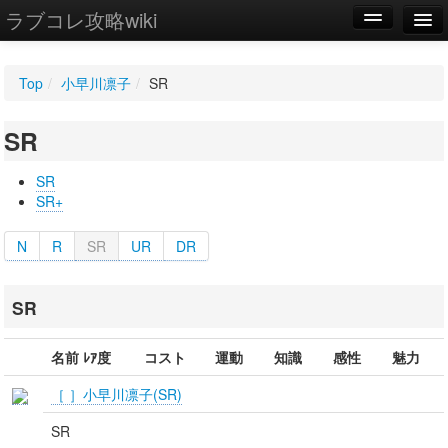
ラブコレ攻略wiki
編集
Top
/
小早川凛子
/
SR
新規
SR
WIKI
設定
SR
SR+
N
R
SR
UR
DR
SR
名前 ﾚｱ度
コスト
運動
知識
感性
魅力
［ ］小早川凛子(SR)
SR