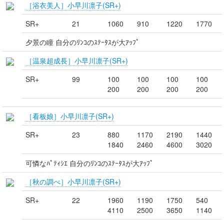
［浴衣美人］小早川凛子(SR+)
SR+
21
1060
910
1220
1770
夕景の瞳 自分のﾘﾝｺのｽﾃｰﾀｽが大ｱｯﾌﾟ
［温泉超成長］小早川凛子(SR+)
SR+
99
100
100
100
100
200
200
200
200
［看板娘］小早川凛子(SR+)
SR+
23
880
1170
2190
1440
1840
2460
4600
3020
可憐なﾊﾟﾃｨｼｴ 自分のﾘﾝｺのｽﾃｰﾀｽが大ｱｯﾌﾟ
［秋の調べ］小早川凛子(SR+)
SR+
22
1960
1190
1750
540
4110
2500
3650
1140