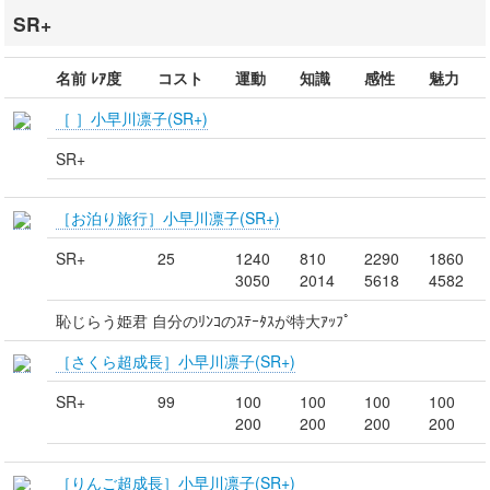
SR+
名前 ﾚｱ度
コスト
運動
知識
感性
魅力
［ ］小早川凛子(SR+)
SR+
［お泊り旅行］小早川凛子(SR+)
SR+
25
1240
810
2290
1860
3050
2014
5618
4582
恥じらう姫君 自分のﾘﾝｺのｽﾃｰﾀｽが特大ｱｯﾌﾟ
［さくら超成長］小早川凛子(SR+)
SR+
99
100
100
100
100
200
200
200
200
［りんご超成長］小早川凛子(SR+)