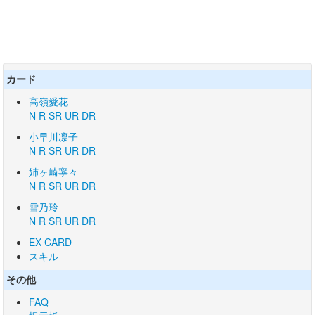
カード
高嶺愛花
N
R
SR
UR
DR
小早川凛子
N
R
SR
UR
DR
姉ヶ崎寧々
N
R
SR
UR
DR
雪乃玲
N
R
SR
UR
DR
EX CARD
スキル
その他
FAQ