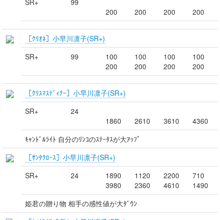
SR+
99
200
200
200
200
［ｸﾘｵﾈ］小早川凛子(SR+)
SR+
99
100
100
100
100
200
200
200
200
［ｸﾘｽﾏｽﾃﾞｨﾅｰ］小早川凛子(SR+)
SR+
24
1860
2610
3610
4360
ｷｬﾝﾄﾞﾙﾗｲﾄ 自分のﾘﾝｺのｽﾃｰﾀｽが大ｱｯﾌﾟ
［ｻﾝﾀｸﾛｰｽ］小早川凛子(SR+)
SR+
24
1890
1120
2200
710
3980
2360
4610
1490
姫君の贈り物 相手の感性値が大ﾀﾞｳﾝ