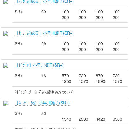
［ｽﾉﾎﾞ超成長］小早川凛子(SR+)
SR+
99
100
100
100
100
200
200
200
200
［ｾｰﾗｰ超成長］小早川凛子(SR+)
SR+
99
100
100
100
100
200
200
200
200
［ﾄﾞﾗｺﾚ］小早川凛子(SR+)
SR+
16
570
720
870
720
1250
1570
1890
1570
ﾐﾄﾞﾘｼﾞｪﾘｰ 自分の感性値が大ｱｯﾌﾟ
［ﾈｺと一緒］小早川凛子(SR+)
SR+
23
1540
2380
4420
3580