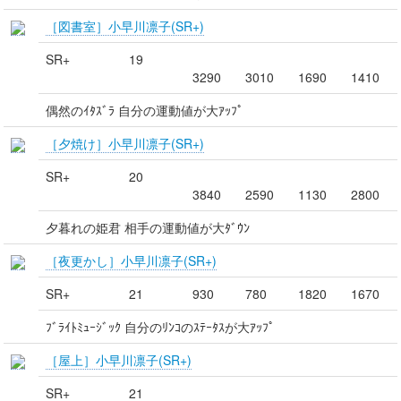
［図書室］小早川凛子(SR+)
SR+
19
3290
3010
1690
1410
偶然のｲﾀｽﾞﾗ 自分の運動値が大ｱｯﾌﾟ
［夕焼け］小早川凛子(SR+)
SR+
20
3840
2590
1130
2800
夕暮れの姫君 相手の運動値が大ﾀﾞｳﾝ
［夜更かし］小早川凛子(SR+)
SR+
21
930
780
1820
1670
ﾌﾞﾗｲﾄﾐｭｰｼﾞｯｸ 自分のﾘﾝｺのｽﾃｰﾀｽが大ｱｯﾌﾟ
［屋上］小早川凛子(SR+)
SR+
21