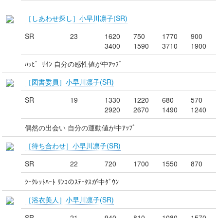
［しあわせ探し］小早川凛子(SR)
SR
23
1620
750
1770
900
3400
1590
3710
1900
ﾊｯﾋﾟｰｻｲﾝ 自分の感性値が中ｱｯﾌﾟ
［図書委員］小早川凛子(SR)
SR
19
1330
1220
680
570
2920
2670
1490
1240
偶然の出会い 自分の運動値が中ｱｯﾌﾟ
［待ち合わせ］小早川凛子(SR)
SR
22
720
1700
1550
870
ｼｰｸﾚｯﾄﾊｰﾄ ﾘﾝｺのｽﾃｰﾀｽが中ﾀﾞｳﾝ
［浴衣美人］小早川凛子(SR)
SR
21
940
810
1080
1570