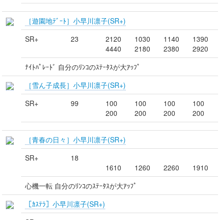
［遊園地ﾃﾞｰﾄ］小早川凛子(SR+)
SR+
23
2120
1030
1140
1390
4440
2180
2380
2920
ﾅｲﾄﾊﾟﾚｰﾄﾞ 自分のﾘﾝｺのｽﾃｰﾀｽが大ｱｯﾌﾟ
［雪ん子成長］小早川凛子(SR+)
SR+
99
100
100
100
100
200
200
200
200
［青春の日々］小早川凛子(SR+)
SR+
18
1610
1260
2260
1910
心機一転 自分のﾘﾝｺのｽﾃｰﾀｽが大ｱｯﾌﾟ
［ｶｽﾃﾗ］小早川凛子(SR+)