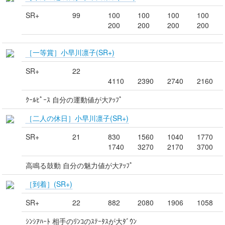
SR+
99
100
100
100
100
200
200
200
200
［一等賞］小早川凛子(SR+)
SR+
22
4110
2390
2740
2160
ｸｰﾙﾋﾟｰｽ 自分の運動値が大ｱｯﾌﾟ
［二人の休日］小早川凛子(SR+)
SR+
21
830
1560
1040
1770
1740
3270
2170
3700
高鳴る鼓動 自分の魅力値が大ｱｯﾌﾟ
［到着］(SR+)
SR+
22
882
2080
1906
1058
ｼﾝｼｱﾊｰﾄ 相手のﾘﾝｺのｽﾃｰﾀｽが大ﾀﾞｳﾝ