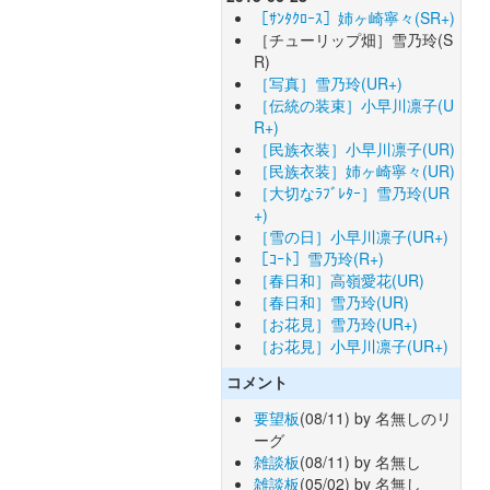
［ｻﾝﾀｸﾛｰｽ］姉ヶ崎寧々(SR+)
［チューリップ畑］雪乃玲(S
R)
［写真］雪乃玲(UR+)
［伝統の装束］小早川凛子(U
R+)
［民族衣装］小早川凛子(UR)
［民族衣装］姉ヶ崎寧々(UR)
［大切なﾗﾌﾞﾚﾀｰ］雪乃玲(UR
+)
［雪の日］小早川凛子(UR+)
［ｺｰﾄ］雪乃玲(R+)
［春日和］高嶺愛花(UR)
［春日和］雪乃玲(UR)
［お花見］雪乃玲(UR+)
［お花見］小早川凛子(UR+)
コメント
要望板
(08/11) by 名無しのリ
ーグ
雑談板
(08/11) by 名無し
雑談板
(05/02) by 名無し