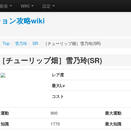
新規
WIKI
設定
ン攻略wiki
。
Top
/
雪乃玲
/
SR
/
［チューリップ畑］雪乃玲(SR)
［チューリップ畑］雪乃玲(SR)
レア度
最大Lv
コスト
運動
900
最大運動
知識
1770
最大知識