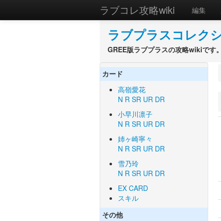
ラブコレ攻略wiki
編集
ラブプラスコレクショ
GREE版ラブプラスの攻略wikiです
カード
高嶺愛花
N
R
SR
UR
DR
小早川凛子
N
R
SR
UR
DR
姉ヶ崎寧々
N
R
SR
UR
DR
雪乃玲
N
R
SR
UR
DR
EX CARD
スキル
その他