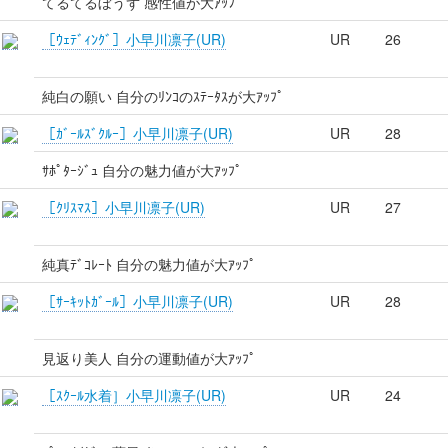
てるてるぼうず 感性値が大ｱｯﾌﾟ
［ｳｪﾃﾞｨﾝｸﾞ］小早川凛子(UR)
UR
26
純白の願い 自分のﾘﾝｺのｽﾃｰﾀｽが大ｱｯﾌﾟ
［ｶﾞｰﾙｽﾞｸﾙｰ］小早川凛子(UR)
UR
28
ｻﾎﾟﾀｰｼﾞｭ 自分の魅力値が大ｱｯﾌﾟ
［ｸﾘｽﾏｽ］小早川凛子(UR)
UR
27
純真ﾃﾞｺﾚｰﾄ 自分の魅力値が大ｱｯﾌﾟ
［ｻｰｷｯﾄｶﾞｰﾙ］小早川凛子(UR)
UR
28
見返り美人 自分の運動値が大ｱｯﾌﾟ
［ｽｸｰﾙ水着］小早川凛子(UR)
UR
24