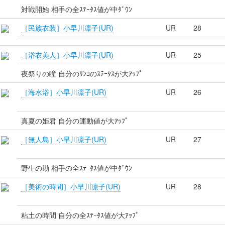
対戦開始 相手の全ｽﾃｰﾀｽ値が中ﾀﾞｳﾝ
［民族衣装］小早川凛子(UR)
UR
28
［浴衣美人］小早川凛子(UR)
UR
25
夜祭りの瞳 自分のﾘﾝｺのｽﾃｰﾀｽが大ｱｯﾌﾟ
［海水浴］小早川凛子(UR)
UR
26
真夏の姫君 自分の運動値が大ｱｯﾌﾟ
［無人島］小早川凛子(UR)
UR
27
野生の勘 相手の全ｽﾃｰﾀｽ値が中ﾀﾞｳﾝ
［美術の時間］小早川凛子(UR)
UR
28
粘土の時間 自分の全ｽﾃｰﾀｽ値が大ｱｯﾌﾟ