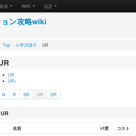
新規
WIKI
設定
ン攻略wiki
。
Top
/
小早川凛子
/
UR
UR
UR
UR+
N
R
SR
UR
DR
UR
名前
ﾚｱ度
コスト