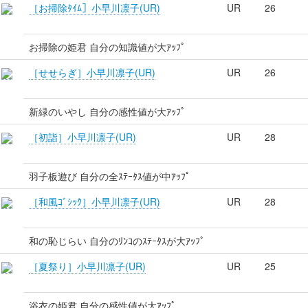
［お掃除ﾀｲﾑ］小早川凛子(UR)
UR
26
お掃除の姫君 自分の知識値が大ｱｯﾌﾟ
［せせらぎ］小早川凛子(UR)
UR
26
新緑のいやし 自分の感性値が大ｱｯﾌﾟ
［初詣］小早川凛子(UR)
UR
28
羽子板遊び 自分の全ｽﾃｰﾀｽ値が中ｱｯﾌﾟ
［和風ｺﾞｼｯｸ］小早川凛子(UR)
UR
28
和の恥じらい 自分のﾘﾝｺのｽﾃｰﾀｽが大ｱｯﾌﾟ
［夏祭り］小早川凛子(UR)
UR
25
浴衣の姫君 自分の感性値が大ｱｯﾌﾟ