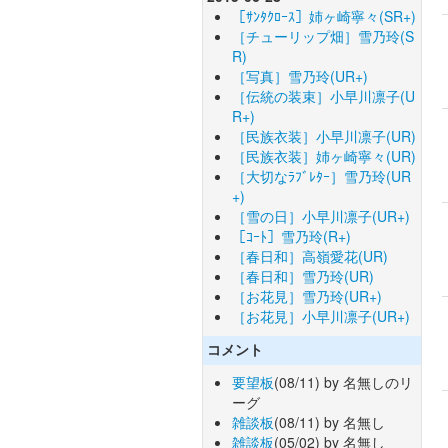
［ｻﾝﾀｸﾛｰｽ］姉ヶ崎寧々(SR+)
［チューリップ畑］雪乃玲(S
R)
［写真］雪乃玲(UR+)
［伝統の装束］小早川凛子(U
R+)
［民族衣装］小早川凛子(UR)
［民族衣装］姉ヶ崎寧々(UR)
［大切なﾗﾌﾞﾚﾀｰ］雪乃玲(UR
+)
［雪の日］小早川凛子(UR+)
［ｺｰﾄ］雪乃玲(R+)
［春日和］高嶺愛花(UR)
［春日和］雪乃玲(UR)
［お花見］雪乃玲(UR+)
［お花見］小早川凛子(UR+)
コメント
要望板
(08/11) by 名無しのリ
ーグ
雑談板
(08/11) by 名無し
雑談板
(05/02) by 名無し