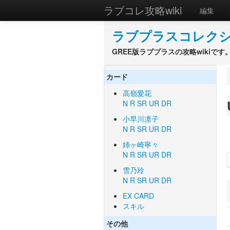
ラブコレ攻略wiki
編集
ラブプラスコレクショ
GREE版ラブプラスの攻略wikiです
カード
高嶺愛花
N
R
SR
UR
DR
小早川凛子
N
R
SR
UR
DR
姉ヶ崎寧々
N
R
SR
UR
DR
雪乃玲
N
R
SR
UR
DR
EX CARD
スキル
その他