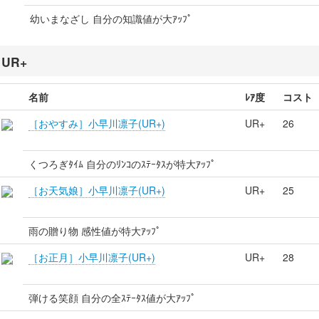
幼いまなざし 自分の知識値が大ｱｯﾌﾟ
UR+
名前
ﾚｱ度
コスト
［おやすみ］小早川凛子(UR+)
UR+
26
くつろぎﾀｲﾑ 自分のﾘﾝｺのｽﾃｰﾀｽが特大ｱｯﾌﾟ
［お天気娘］小早川凛子(UR+)
UR+
25
雨の贈り物 感性値が特大ｱｯﾌﾟ
［お正月］小早川凛子(UR+)
UR+
28
弾ける笑顔 自分の全ｽﾃｰﾀｽ値が大ｱｯﾌﾟ