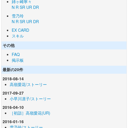
姉ヶ崎寧々
N
R
SR
UR
DR
雪乃玲
N
R
SR
UR
DR
EX CARD
スキル
その他
FAQ
掲示板
最新の20件
2018-08-14
高嶺愛花/ストーリー
2017-09-27
小早川凛子/ストーリー
2016-04-10
［初詣］高嶺愛花(UR)
2016-01-16
雪乃玲/ストーリー