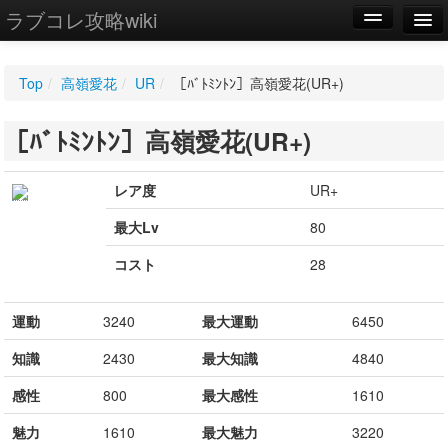
ラブコレ攻略wiki
編集
Top
/
高嶺愛花
/
UR
/
［ﾊﾞﾄﾐﾝﾄﾝ］高嶺愛花(UR+)
新規
［ﾊﾞﾄﾐﾝﾄﾝ］高嶺愛花(UR+)
WIKI
設定
レア度
UR+
最大Lv
80
コスト
28
運動
3240
最大運動
6450
知識
2430
最大知識
4840
感性
800
最大感性
1610
魅力
1610
最大魅力
3220