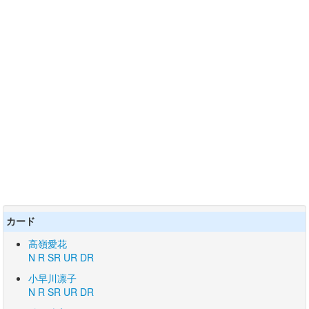
カード
高嶺愛花
N
R
SR
UR
DR
小早川凛子
N
R
SR
UR
DR