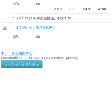
UR+
26
2010
2690
5470
4790
ｺﾞｼｯｸﾌﾟﾘﾝｾｽ 相手の感性値が特大ﾀﾞｳﾝ
［ｺﾞｼｯｸｶﾞｰﾙ］雪乃玲(UR+)
UR+
26
本データを編集する
Last-modified: 2014-02-13 (木) 23:30:51 (4559d)
ソーシャルボタン表示