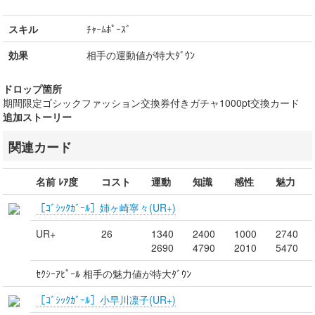
スキル
ﾁｬｰﾑﾎﾟｰｽﾞ
効果
相手の運動値が特大ﾀﾞｳﾝ
ドロップ箇所
期間限定ゴシックファッション交換券付きガチャ1000pt交換カード
追加ストーリー
関連カード
名前 ﾚｱ度
コスト
運動
知識
感性
魅力
［ｺﾞｼｯｸｶﾞｰﾙ］姉ヶ崎寧々(UR+)
UR+
26
1340
2400
1000
2740
2690
4790
2010
5470
ｾｸｼｰｱﾋﾟｰﾙ 相手の魅力値が特大ﾀﾞｳﾝ
［ｺﾞｼｯｸｶﾞｰﾙ］小早川凛子(UR+)