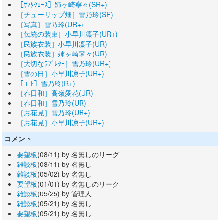
［ｻﾝﾀｸﾛｰｽ］姉ヶ崎寧々(SR+)
［チューリップ畑］雪乃玲(SR)
［写真］雪乃玲(UR+)
［伝統の装束］小早川凛子(UR+)
［民族衣装］小早川凛子(UR)
［民族衣装］姉ヶ崎寧々(UR)
［大切なﾗﾌﾞﾚﾀｰ］雪乃玲(UR+)
［雪の日］小早川凛子(UR+)
［ｺｰﾄ］雪乃玲(R+)
［春日和］高嶺愛花(UR)
［春日和］雪乃玲(UR)
［お花見］雪乃玲(UR+)
［お花見］小早川凛子(UR+)
コメント
要望板
(08/11) by 名無しのリーグ
雑談板
(08/11) by 名無し
雑談板
(05/02) by 名無し
要望板
(01/01) by 名無しのリーク
雑談板
(05/25) by 管理人
雑談板
(05/21) by 名無し
要望板
(05/21) by 名無し