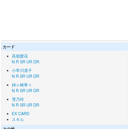
カード
高嶺愛花
N
R
SR
UR
DR
小早川凛子
N
R
SR
UR
DR
姉ヶ崎寧々
N
R
SR
UR
DR
雪乃玲
N
R
SR
UR
DR
EX CARD
スキル