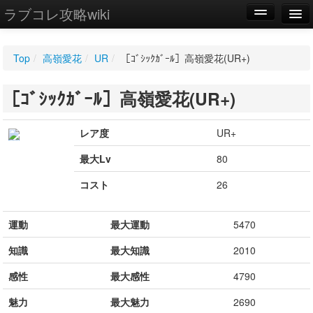
ラブコレ攻略wiki
編集
Top
/
高嶺愛花
/
UR
/
［ｺﾞｼｯｸｶﾞｰﾙ］高嶺愛花(UR+)
新規
［ｺﾞｼｯｸｶﾞｰﾙ］高嶺愛花(UR+)
WIKI
設定
レア度
UR+
最大Lv
80
コスト
26
運動
最大運動
5470
知識
最大知識
2010
感性
最大感性
4790
魅力
最大魅力
2690