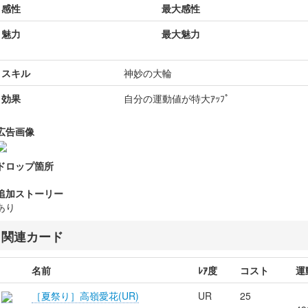
感性
最大感性
魅力
最大魅力
スキル
神妙の大輪
効果
自分の運動値が特大ｱｯﾌﾟ
広告画像
ドロップ箇所
追加ストーリー
あり
関連カード
名前
ﾚｱ度
コスト
運
［夏祭り］高嶺愛花(UR)
UR
25