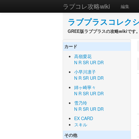
ラブコレ攻略wiki
編集
ラブプラスコレクショ
GREE版ラブプラスの攻略wikiです
カード
高嶺愛花
N
R
SR
UR
DR
小早川凛子
N
R
SR
UR
DR
姉ヶ崎寧々
N
R
SR
UR
DR
雪乃玲
N
R
SR
UR
DR
EX CARD
スキル
その他