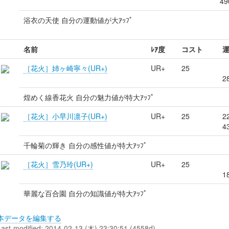
49
浴衣の天使 自分の運動値が大ｱｯﾌﾟ
名前
ﾚｱ度
コスト
［花火］姉ヶ崎寧々(UR+)
UR+
25
2
煌めく線香花火 自分の魅力値が特大ｱｯﾌﾟ
［花火］小早川凛子(UR+)
UR+
25
2
4
千輪菊の輝き 自分の感性値が特大ｱｯﾌﾟ
［花火］雪乃玲(UR+)
UR+
25
1
華麗な百合園 自分の知識値が特大ｱｯﾌﾟ
本データを編集する
Last-modified: 2014-02-13 (木) 23:30:51 (4558d)