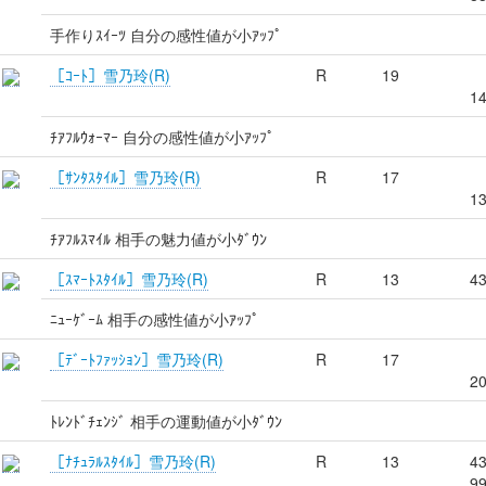
手作りｽｲｰﾂ 自分の感性値が小ｱｯﾌﾟ
［ｺｰﾄ］雪乃玲(R)
R
19
1
ﾁｱﾌﾙｳｫｰﾏｰ 自分の感性値が小ｱｯﾌﾟ
［ｻﾝﾀｽﾀｲﾙ］雪乃玲(R)
R
17
1
ﾁｱﾌﾙｽﾏｲﾙ 相手の魅力値が小ﾀﾞｳﾝ
［ｽﾏｰﾄｽﾀｲﾙ］雪乃玲(R)
R
13
4
ﾆｭｰｹﾞｰﾑ 相手の感性値が小ｱｯﾌﾟ
［ﾃﾞｰﾄﾌｧｯｼｮﾝ］雪乃玲(R)
R
17
2
ﾄﾚﾝﾄﾞﾁｪﾝｼﾞ 相手の運動値が小ﾀﾞｳﾝ
［ﾅﾁｭﾗﾙｽﾀｲﾙ］雪乃玲(R)
R
13
4
9