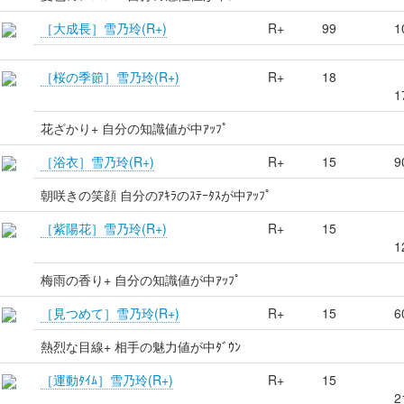
［大成長］雪乃玲(R+)
R+
99
1
［桜の季節］雪乃玲(R+)
R+
18
1
花ざかり+ 自分の知識値が中ｱｯﾌﾟ
［浴衣］雪乃玲(R+)
R+
15
9
朝咲きの笑顔 自分のｱｷﾗのｽﾃｰﾀｽが中ｱｯﾌﾟ
［紫陽花］雪乃玲(R+)
R+
15
1
梅雨の香り+ 自分の知識値が中ｱｯﾌﾟ
［見つめて］雪乃玲(R+)
R+
15
6
熱烈な目線+ 相手の魅力値が中ﾀﾞｳﾝ
［運動ﾀｲﾑ］雪乃玲(R+)
R+
15
2