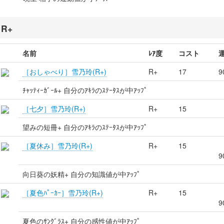
R+
名前
ﾚｱ度
コスト
［おしゃべり］雪乃玲(R+)
R+
17
9
ﾁｬｯﾃｨｰｶﾞｰﾙ+ 自分のｱｷﾗのｽﾃｰﾀｽが中ｱｯﾌﾟ
［七夕］雪乃玲(R+)
R+
15
望みの短冊+ 自分のｱｷﾗのｽﾃｰﾀｽが中ｱｯﾌﾟ
［夏休み］雪乃玲(R+)
R+
15
9
向日葵の妖精+ 自分の知識値が中ｱｯﾌﾟ
［夏色ﾊﾟｰｶｰ］雪乃玲(R+)
R+
15
9
夏色のｻﾝｸﾞﾗｽ+ 自分の感性値が中ｱｯﾌﾟ