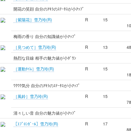
開花の笑顔 自分のｱｷﾗのｽﾃｰﾀｽが小ｱｯﾌﾟ
［紫陽花］雪乃玲(R)
R
15
1
梅雨の香り 自分の知識値が小ｱｯﾌﾟ
［見つめて］雪乃玲(R)
R
13
4
熱烈な目線 相手の魅力値が小ﾀﾞｳﾝ
［運動ﾀｲﾑ］雪乃玲(R)
R
15
1
ﾜｸﾜｸ気分 自分のｱｷﾗのｽﾃｰﾀｽが小ｱｯﾌﾟ
［風鈴］雪乃玲(R)
R
15
7
清々しい音 自分の魅力値が小ｱｯﾌﾟ
［ｴﾌﾟﾛﾝｶﾞｰﾙ］雪乃玲(R)
R
17
8