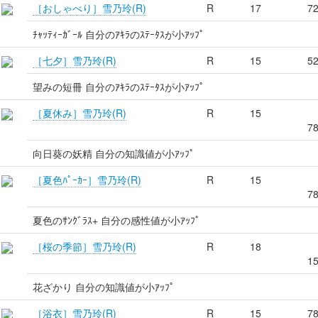
［おしゃべり］雪乃玲(R)
R
17
7
ﾁｬｯﾃｨｰｶﾞｰﾙ 自分のｱｷﾗのｽﾃｰﾀｽが小ｱｯﾌﾟ
［七夕］雪乃玲(R)
R
15
5
望みの短冊 自分のｱｷﾗのｽﾃｰﾀｽが小ｱｯﾌﾟ
［夏休み］雪乃玲(R)
R
15
7
向日葵の妖精 自分の知識値が小ｱｯﾌﾟ
［夏色ﾊﾟｰｶｰ］雪乃玲(R)
R
15
7
夏色のｻﾝｸﾞﾗｽ+ 自分の感性値が小ｱｯﾌﾟ
［桜の季節］雪乃玲(R)
R
18
1
花ざかり 自分の知識値が小ｱｯﾌﾟ
［浴衣］雪乃玲(R)
R
15
7