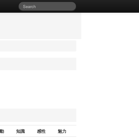
動
知識
感性
魅力