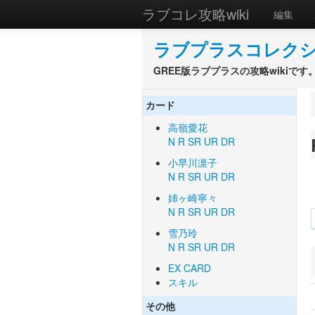
ラブコレ攻略wiki
編集
ラブプラスコレクショ
GREE版ラブプラスの攻略wikiです
カード
高嶺愛花
N
R
SR
UR
DR
小早川凛子
N
R
SR
UR
DR
姉ヶ崎寧々
N
R
SR
UR
DR
雪乃玲
N
R
SR
UR
DR
EX CARD
スキル
その他