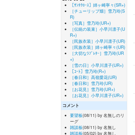
［ｻﾝﾀｸﾛｰｽ］姉ヶ崎寧々(SR+)
［チューリップ畑］雪乃玲(S
R)
［写真］雪乃玲(UR+)
［伝統の装束］小早川凛子(U
R+)
［民族衣装］小早川凛子(UR)
［民族衣装］姉ヶ崎寧々(UR)
［大切なﾗﾌﾞﾚﾀｰ］雪乃玲(UR
+)
［雪の日］小早川凛子(UR+)
［ｺｰﾄ］雪乃玲(R+)
［春日和］高嶺愛花(UR)
［春日和］雪乃玲(UR)
［お花見］雪乃玲(UR+)
［お花見］小早川凛子(UR+)
コメント
要望板
(08/11) by 名無しのリ
ーグ
雑談板
(08/11) by 名無し
雑談板
(05/02) by 名無し