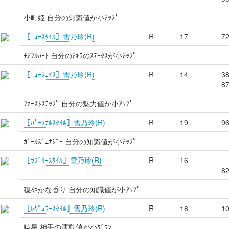
小町姫 自分の知識値が小ｱｯﾌﾟ
［ﾆｭｰｽﾀｲﾙ］雪乃玲(R)
R
17
7
ﾁｱﾌﾙﾊｰﾄ 自分のｱｷﾗのｽﾃｰﾀｽが小ｱｯﾌﾟ
［ﾆｭｰﾌｪｲｽ］雪乃玲(R)
R
14
3
8
ﾌｧｰｽﾄｽﾃｯﾌﾟ 自分の魅力値が小ｱｯﾌﾟ
［ﾊﾟｰｿﾅﾙｽﾀｲﾙ］雪乃玲(R)
R
19
9
ｶﾞｰﾙｽﾞｴﾅｼﾞｰ 自分の知識値が小ｱｯﾌﾟ
［ﾗﾌﾞﾘｰｽﾀｲﾙ］雪乃玲(R)
R
16
8
穏やかな香り 自分の知識値が小ｱｯﾌﾟ
［ﾚｷﾞｭﾗｰｽﾀｲﾙ］雪乃玲(R)
R
18
1
暁星 相手の運動値が小ﾀﾞｳﾝ