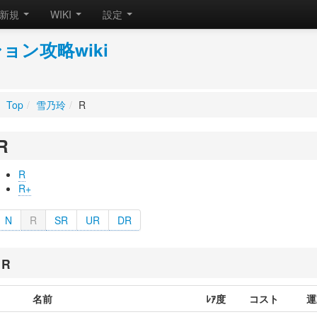
新規
WIKI
設定
ン攻略wiki
。
Top
/
雪乃玲
/
R
R
R
R+
N
R
SR
UR
DR
R
名前
ﾚｱ度
コスト
運