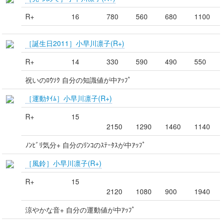
R+
16
780
560
680
1100
［誕生日2011］小早川凛子(R+)
R+
14
330
590
490
550
祝いのﾛｳｿｸ 自分の知識値が中ｱｯﾌﾟ
［運動ﾀｲﾑ］小早川凛子(R+)
R+
15
2150
1290
1460
1140
ﾉﾝﾋﾞﾘ気分+ 自分のﾘﾝｺのｽﾃｰﾀｽが中ｱｯﾌﾟ
［風鈴］小早川凛子(R+)
R+
15
2120
1080
900
1940
涼やかな音+ 自分の運動値が中ｱｯﾌﾟ