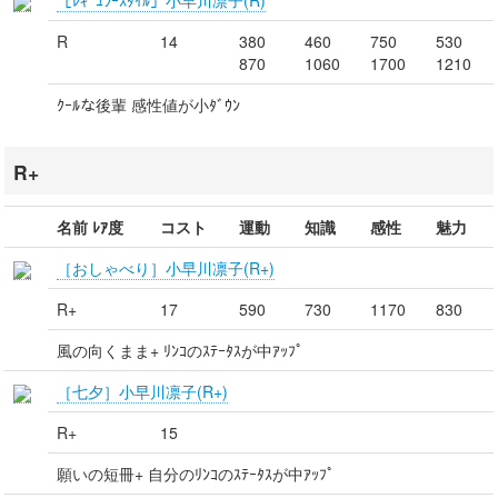
R
14
380
460
750
530
870
1060
1700
1210
ｸｰﾙな後輩 感性値が小ﾀﾞｳﾝ
R+
名前 ﾚｱ度
コスト
運動
知識
感性
魅力
［おしゃべり］小早川凛子(R+)
R+
17
590
730
1170
830
風の向くまま+ ﾘﾝｺのｽﾃｰﾀｽが中ｱｯﾌﾟ
［七夕］小早川凛子(R+)
R+
15
願いの短冊+ 自分のﾘﾝｺのｽﾃｰﾀｽが中ｱｯﾌﾟ