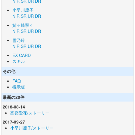
N
R
SR
UR
DR
小早川凛子
N
R
SR
UR
DR
姉ヶ崎寧々
N
R
SR
UR
DR
雪乃玲
N
R
SR
UR
DR
EX CARD
スキル
その他
FAQ
掲示板
最新の20件
2018-08-14
高嶺愛花/ストーリー
2017-09-27
小早川凛子/ストーリー