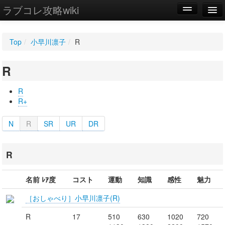
ラブコレ攻略wiki
編集
Top
/
小早川凛子
/
R
新規
R
WIKI
設定
R
R+
N
R
SR
UR
DR
R
名前 ﾚｱ度
コスト
運動
知識
感性
魅力
［おしゃべり］小早川凛子(R)
R
17
510
630
1020
720