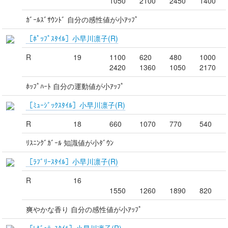
1050
2100
2450
1400
ｶﾞｰﾙｽﾞｻｳﾝﾄﾞ 自分の感性値が小ｱｯﾌﾟ
［ﾎﾟｯﾌﾟｽﾀｲﾙ］小早川凛子(R)
R
19
1100
620
480
1000
2420
1360
1050
2170
ﾎｯﾌﾟﾊｰﾄ 自分の運動値が小ｱｯﾌﾟ
［ﾐｭｰｼﾞｯｸｽﾀｲﾙ］小早川凛子(R)
R
18
660
1070
770
540
ﾘｽﾆﾝｸﾞｶﾞｰﾙ 知識値が小ﾀﾞｳﾝ
［ﾗﾌﾞﾘｰｽﾀｲﾙ］小早川凛子(R)
R
16
1550
1260
1890
820
爽やかな香り 自分の感性値が小ｱｯﾌﾟ
［ﾚｷﾞｭﾗｰｽﾀｲﾙ］小早川凛子(R)