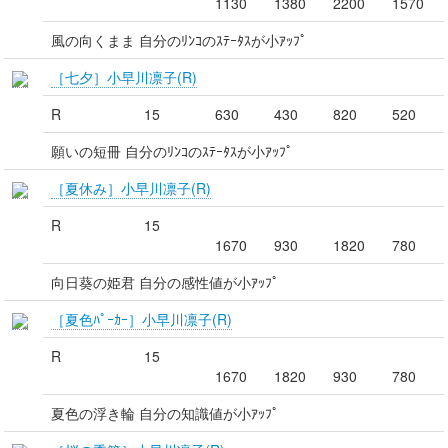
1130
1380
2200
1570
風の向くまま 自分のﾘﾝｺのｽﾃｰﾀｽが小ｱｯﾌﾟ
［七夕］小早川凛子(R)
R
15
630
430
820
520
願いの短冊 自分のﾘﾝｺのｽﾃｰﾀｽが小ｱｯﾌﾟ
［夏休み］小早川凛子(R)
R
15
1670
930
1820
780
向日葵の姫君 自分の感性値が小ｱｯﾌﾟ
［夏色ﾊﾟｰｶｰ］小早川凛子(R)
R
15
1670
1820
930
780
夏色の浮き輪 自分の知識値が小ｱｯﾌﾟ