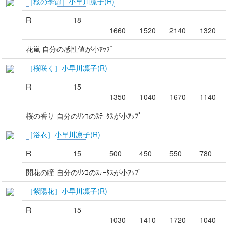
［桜の季節］小早川凛子(R)
R
18
1660
1520
2140
1320
花嵐 自分の感性値が小ｱｯﾌﾟ
［桜咲く］小早川凛子(R)
R
15
1350
1040
1670
1140
桜の香り 自分のﾘﾝｺのｽﾃｰﾀｽが小ｱｯﾌﾟ
［浴衣］小早川凛子(R)
R
15
500
450
550
780
開花の瞳 自分のﾘﾝｺのｽﾃｰﾀｽが小ｱｯﾌﾟ
［紫陽花］小早川凛子(R)
R
15
1030
1410
1720
1040