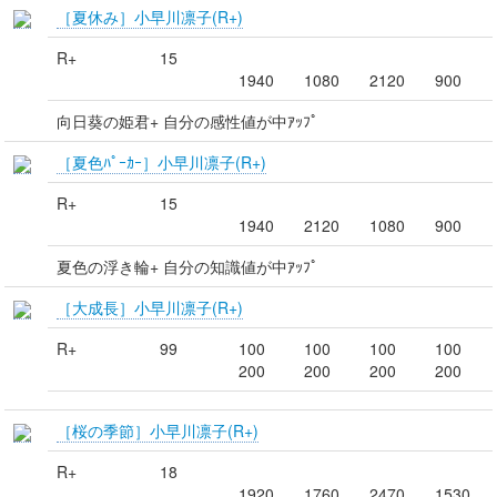
［夏休み］小早川凛子(R+)
R+
15
1940
1080
2120
900
向日葵の姫君+ 自分の感性値が中ｱｯﾌﾟ
［夏色ﾊﾟｰｶｰ］小早川凛子(R+)
R+
15
1940
2120
1080
900
夏色の浮き輪+ 自分の知識値が中ｱｯﾌﾟ
［大成長］小早川凛子(R+)
R+
99
100
100
100
100
200
200
200
200
［桜の季節］小早川凛子(R+)
R+
18
1920
1760
2470
1530