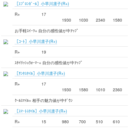
［ｴﾌﾟﾛﾝｶﾞｰﾙ］小早川凛子(R+)
R+
17
1930
1030
2340
1580
お手軽ｽｲｰﾂ+ 自分の感性値が中ｱｯﾌﾟ
［ｺｰﾄ］小早川凛子(R+)
R+
19
ｽﾀｲﾘｯｼｭｳｫｰﾏｰ+ 自分の感性値が中ｱｯﾌﾟ
［ｻﾝﾀｽﾀｲﾙ］小早川凛子(R+)
R+
17
1930
1580
1010
2360
ｸｰﾙｽﾏｲﾙ+ 相手の魅力値が中ﾀﾞｳﾝ
［ｽﾏｰﾄｽﾀｲﾙ］小早川凛子(R+)
R+
15
980
700
510
610