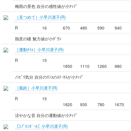
梅雨の景色 自分の感性値が小ｱｯﾌﾟ
［見つめて］小早川凛子(R)
R
16
670
480
590
940
熱意の瞳 魅力値が小ﾀﾞｳﾝ
［運動ﾀｲﾑ］小早川凛子(R)
R
15
1850
1110
1260
980
ﾉﾝﾋﾞﾘ気分 自分のﾘﾝｺのｽﾃｰﾀｽが小ｱｯﾌﾟ
［風鈴］小早川凛子(R)
R
15
1820
930
780
1670
涼やかな音 自分の運動値が小ｱｯﾌﾟ
［ｴﾌﾟﾛﾝｶﾞｰﾙ］小早川凛子(R)