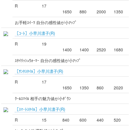
R
17
1650
880
2000
1350
お手軽ｽｲｰﾂ 自分の感性値が小ｱｯﾌﾟ
［ｺｰﾄ］小早川凛子(R)
R
19
1400
1400
2520
1680
ｽﾀｲﾘｯｼｭｳｫｰﾏｰ 自分の感性値が小ｱｯﾌﾟ
［ｻﾝﾀｽﾀｲﾙ］小早川凛子(R)
R
17
1650
1350
860
2020
ｸｰﾙｽﾏｲﾙ 相手の魅力値が小ﾀﾞｳﾝ
［ｽﾏｰﾄｽﾀｲﾙ］小早川凛子(R)
R
15
840
600
440
520