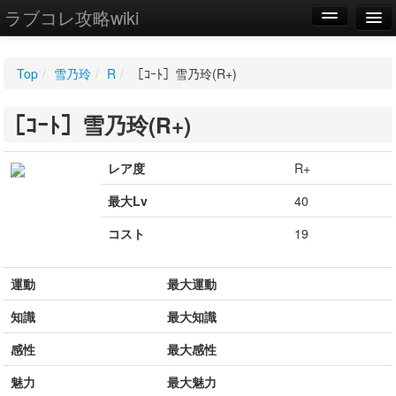
ラブコレ攻略wiki
編集
Top
/
雪乃玲
/
R
/
［ｺｰﾄ］雪乃玲(R+)
新規
［ｺｰﾄ］雪乃玲(R+)
WIKI
設定
レア度
R+
最大Lv
40
コスト
19
運動
最大運動
知識
最大知識
感性
最大感性
魅力
最大魅力