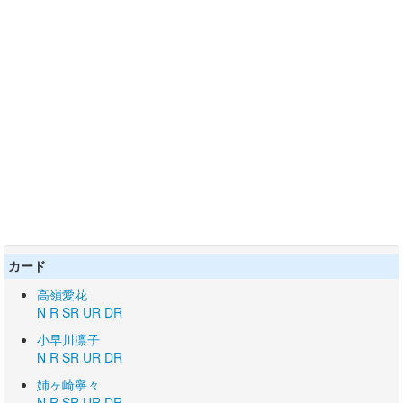
カード
高嶺愛花
N
R
SR
UR
DR
小早川凛子
N
R
SR
UR
DR
姉ヶ崎寧々
N
R
SR
UR
DR