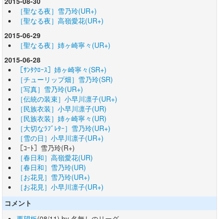
2015-08-30
［聖なる夜］雪乃玲(UR+)
［聖なる夜］高嶺愛花(UR+)
2015-06-29
［聖なる夜］姉ヶ崎寧々(UR+)
2015-06-28
［ｻﾝﾀｸﾛｰｽ］姉ヶ崎寧々(SR+)
［チューリップ畑］雪乃玲(SR)
［写真］雪乃玲(UR+)
［伝統の装束］小早川凛子(UR+)
［民族衣装］小早川凛子(UR)
［民族衣装］姉ヶ崎寧々(UR)
［大切なﾗﾌﾞﾚﾀｰ］雪乃玲(UR+)
［雪の日］小早川凛子(UR+)
［ｺｰﾄ］雪乃玲(R+)
［春日和］高嶺愛花(UR)
［春日和］雪乃玲(UR)
［お花見］雪乃玲(UR+)
［お花見］小早川凛子(UR+)
コメント
要望板
(08/11) by 名無しのリーグ