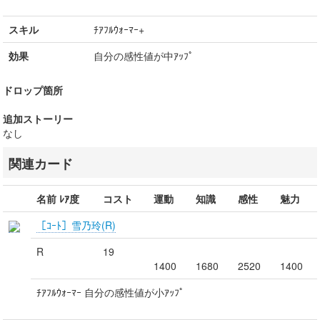
スキル
ﾁｱﾌﾙｳｫｰﾏｰ+
効果
自分の感性値が中ｱｯﾌﾟ
ドロップ箇所
追加ストーリー
なし
関連カード
名前 ﾚｱ度
コスト
運動
知識
感性
魅力
［ｺｰﾄ］雪乃玲(R)
R
19
1400
1680
2520
1400
ﾁｱﾌﾙｳｫｰﾏｰ 自分の感性値が小ｱｯﾌﾟ