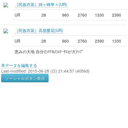
［民族衣装］姉ヶ崎寧々(UR)
UR
28
960
2760
1330
2390
［民族衣装］高嶺愛花(UR)
UR
28
960
2760
2390
1330
恵みの大地 自分のﾏﾅｶのｽﾃｰﾀｽが大ｱｯﾌﾟ
本データを編集する
Last-modified: 2015-06-28 (日) 21:44:57 (4056d)
ソーシャルボタン表示