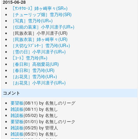
2015-06-28
［ｻﾝﾀｸﾛｰｽ］姉ヶ崎寧々(SR+)
［チューリップ畑］雪乃玲(SR)
［写真］雪乃玲(UR+)
［伝統の装束］小早川凛子(UR+)
［民族衣装］小早川凛子(UR)
［民族衣装］姉ヶ崎寧々(UR)
［大切なﾗﾌﾞﾚﾀｰ］雪乃玲(UR+)
［雪の日］小早川凛子(UR+)
［ｺｰﾄ］雪乃玲(R+)
［春日和］高嶺愛花(UR)
［春日和］雪乃玲(UR)
［お花見］雪乃玲(UR+)
［お花見］小早川凛子(UR+)
コメント
要望板
(08/11) by 名無しのリーグ
雑談板
(08/11) by 名無し
雑談板
(05/02) by 名無し
要望板
(01/01) by 名無しのリーク
雑談板
(05/25) by 管理人
雑談板
(05/21) by 名無し