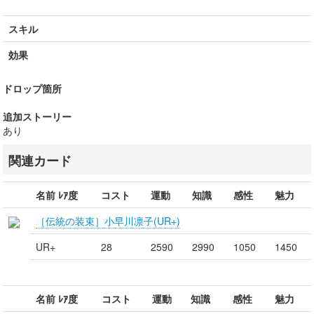
スキル
効果
ドロップ箇所
追加ストーリー
あり
関連カード
名前 ﾚｱ度
コスト
運動
知識
感性
魅力
［伝統の装束］小早川凛子(UR+)
UR+
28
2590
2990
1050
1450
名前 ﾚｱ度
コスト
運動
知識
感性
魅力