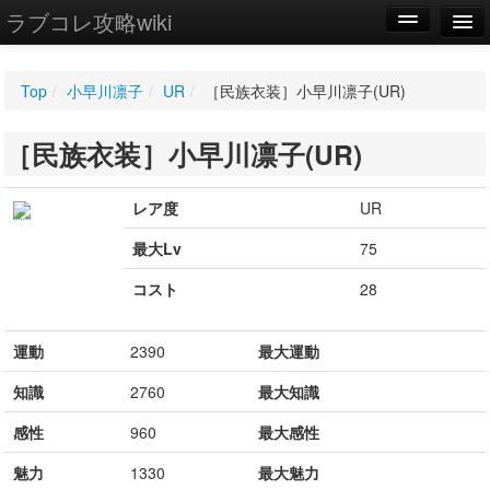
ラブコレ攻略wiki
編集
Top
/
小早川凛子
/
UR
/
［民族衣装］小早川凛子(UR)
新規
［民族衣装］小早川凛子(UR)
WIKI
設定
レア度
UR
最大Lv
75
コスト
28
運動
2390
最大運動
知識
2760
最大知識
感性
960
最大感性
魅力
1330
最大魅力