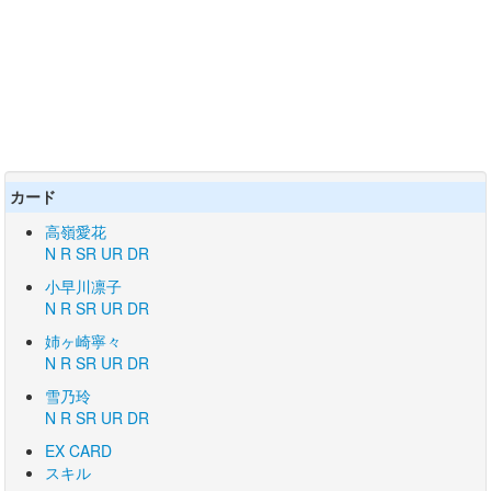
カード
高嶺愛花
N
R
SR
UR
DR
小早川凛子
N
R
SR
UR
DR
姉ヶ崎寧々
N
R
SR
UR
DR
雪乃玲
N
R
SR
UR
DR
EX CARD
スキル