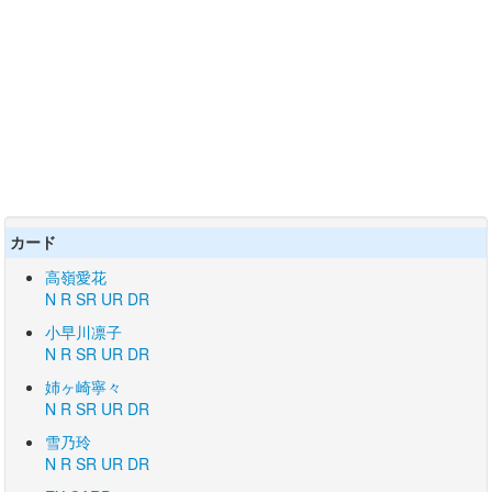
カード
高嶺愛花
N
R
SR
UR
DR
小早川凛子
N
R
SR
UR
DR
姉ヶ崎寧々
N
R
SR
UR
DR
雪乃玲
N
R
SR
UR
DR