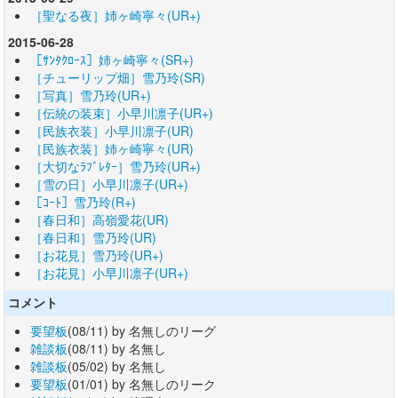
［聖なる夜］姉ヶ崎寧々(UR+)
2015-06-28
［ｻﾝﾀｸﾛｰｽ］姉ヶ崎寧々(SR+)
［チューリップ畑］雪乃玲(SR)
［写真］雪乃玲(UR+)
［伝統の装束］小早川凛子(UR+)
［民族衣装］小早川凛子(UR)
［民族衣装］姉ヶ崎寧々(UR)
［大切なﾗﾌﾞﾚﾀｰ］雪乃玲(UR+)
［雪の日］小早川凛子(UR+)
［ｺｰﾄ］雪乃玲(R+)
［春日和］高嶺愛花(UR)
［春日和］雪乃玲(UR)
［お花見］雪乃玲(UR+)
［お花見］小早川凛子(UR+)
コメント
要望板
(08/11) by 名無しのリーグ
雑談板
(08/11) by 名無し
雑談板
(05/02) by 名無し
要望板
(01/01) by 名無しのリーク