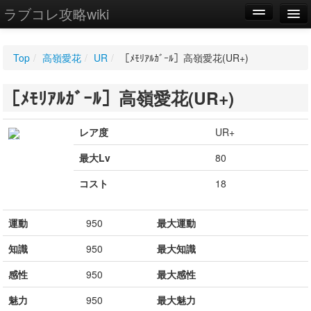
ラブコレ攻略wiki
編集
Top
/
高嶺愛花
/
UR
/
［ﾒﾓﾘｱﾙｶﾞｰﾙ］高嶺愛花(UR+)
新規
［ﾒﾓﾘｱﾙｶﾞｰﾙ］高嶺愛花(UR+)
WIKI
設定
レア度
UR+
最大Lv
80
コスト
18
運動
950
最大運動
知識
950
最大知識
感性
950
最大感性
魅力
950
最大魅力