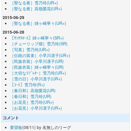
［聖なる夜］雪乃玲(UR+)
［聖なる夜］高嶺愛花(UR+)
2015-06-29
［聖なる夜］姉ヶ崎寧々(UR+)
2015-06-28
［ｻﾝﾀｸﾛｰｽ］姉ヶ崎寧々(SR+)
［チューリップ畑］雪乃玲(SR)
［写真］雪乃玲(UR+)
［伝統の装束］小早川凛子(UR+)
［民族衣装］小早川凛子(UR)
［民族衣装］姉ヶ崎寧々(UR)
［大切なﾗﾌﾞﾚﾀｰ］雪乃玲(UR+)
［雪の日］小早川凛子(UR+)
［ｺｰﾄ］雪乃玲(R+)
［春日和］高嶺愛花(UR)
［春日和］雪乃玲(UR)
［お花見］雪乃玲(UR+)
［お花見］小早川凛子(UR+)
コメント
要望板
(08/11) by 名無しのリーグ