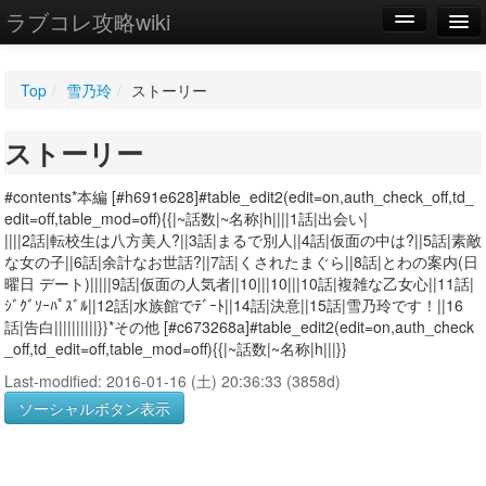
ラブコレ攻略wiki
編集
Top
/
雪乃玲
/
ストーリー
新規
ストーリー
WIKI
設定
#contents*本編 [#h691e628]#table_edit2(edit=on,auth_check_off,td_
edit=off,table_mod=off){{|~話数|~名称|h||||1話|出会い|
||||2話|転校生は八方美人?||3話|まるで別人||4話|仮面の中は?||5話|素敵
な女の子||6話|余計なお世話?||7話|くされたまぐら||8話|とわの案内(日
曜日 デート)|||||9話|仮面の人気者||10|||10|||10話|複雑な乙女心||11話|
ｼﾞｸﾞｿｰﾊﾟｽﾞﾙ||12話|水族館でﾃﾞｰﾄ||14話|決意||15話|雪乃玲です！||16
話|告白||||||||||}}*その他 [#c673268a]#table_edit2(edit=on,auth_check
_off,td_edit=off,table_mod=off){{|~話数|~名称|h|||}}
Last-modified: 2016-01-16 (土) 20:36:33 (3858d)
ソーシャルボタン表示