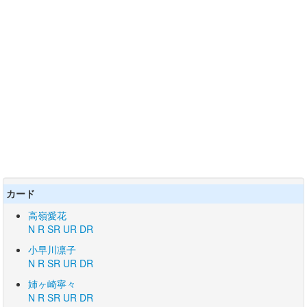
カード
高嶺愛花
N
R
SR
UR
DR
小早川凛子
N
R
SR
UR
DR
姉ヶ崎寧々
N
R
SR
UR
DR