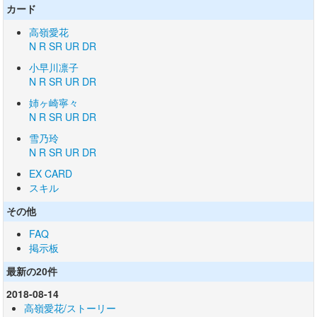
カード
高嶺愛花
N
R
SR
UR
DR
小早川凛子
N
R
SR
UR
DR
姉ヶ崎寧々
N
R
SR
UR
DR
雪乃玲
N
R
SR
UR
DR
EX CARD
スキル
その他
FAQ
掲示板
最新の20件
2018-08-14
高嶺愛花/ストーリー