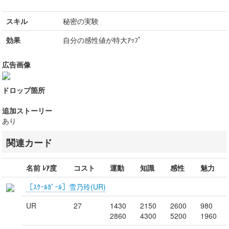
スキル
秘密の実験
効果
自分の感性値が特大ｱｯﾌﾟ
広告画像
ドロップ箇所
追加ストーリー
あり
関連カード
名前 ﾚｱ度
コスト
運動
知識
感性
魅力
［ｽｸｰﾙｶﾞｰﾙ］雪乃玲(UR)
UR
27
1430
2150
2600
980
2860
4300
5200
1960