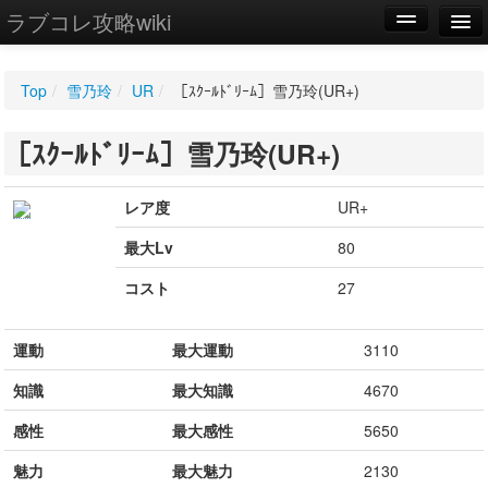
ラブコレ攻略wiki
編集
Top
/
雪乃玲
/
UR
/
［ｽｸｰﾙﾄﾞﾘｰﾑ］雪乃玲(UR+)
新規
［ｽｸｰﾙﾄﾞﾘｰﾑ］雪乃玲(UR+)
WIKI
設定
レア度
UR+
最大Lv
80
コスト
27
運動
最大運動
3110
知識
最大知識
4670
感性
最大感性
5650
魅力
最大魅力
2130