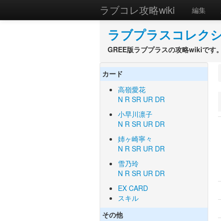
ラブコレ攻略wiki
編集
ラブプラスコレクショ
GREE版ラブプラスの攻略wikiです
カード
高嶺愛花
N
R
SR
UR
DR
小早川凛子
N
R
SR
UR
DR
姉ヶ崎寧々
N
R
SR
UR
DR
雪乃玲
N
R
SR
UR
DR
EX CARD
スキル
その他