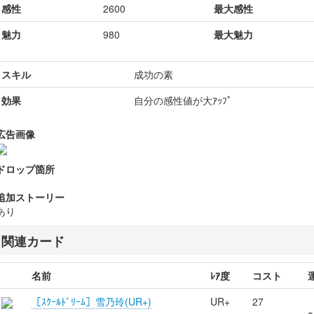
感性
2600
最大感性
魅力
980
最大魅力
スキル
成功の素
効果
自分の感性値が大ｱｯﾌﾟ
広告画像
ドロップ箇所
追加ストーリー
あり
関連カード
名前
ﾚｱ度
コスト
［ｽｸｰﾙﾄﾞﾘｰﾑ］雪乃玲(UR+)
UR+
27