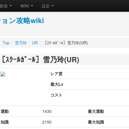
新規
WIKI
設定
ン攻略wiki
。
Top
/
雪乃玲
/
UR
/
［ｽｸｰﾙｶﾞｰﾙ］雪乃玲(UR)
［ｽｸｰﾙｶﾞｰﾙ］雪乃玲(UR)
レア度
最大Lv
コスト
運動
1430
最大運動
知識
2150
最大知識