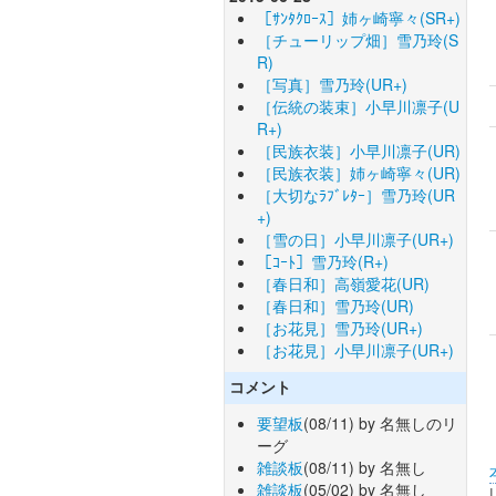
［ｻﾝﾀｸﾛｰｽ］姉ヶ崎寧々(SR+)
［チューリップ畑］雪乃玲(S
R)
［写真］雪乃玲(UR+)
［伝統の装束］小早川凛子(U
R+)
［民族衣装］小早川凛子(UR)
［民族衣装］姉ヶ崎寧々(UR)
［大切なﾗﾌﾞﾚﾀｰ］雪乃玲(UR
+)
［雪の日］小早川凛子(UR+)
［ｺｰﾄ］雪乃玲(R+)
［春日和］高嶺愛花(UR)
［春日和］雪乃玲(UR)
［お花見］雪乃玲(UR+)
［お花見］小早川凛子(UR+)
コメント
要望板
(08/11) by 名無しのリ
ーグ
雑談板
(08/11) by 名無し
雑談板
(05/02) by 名無し