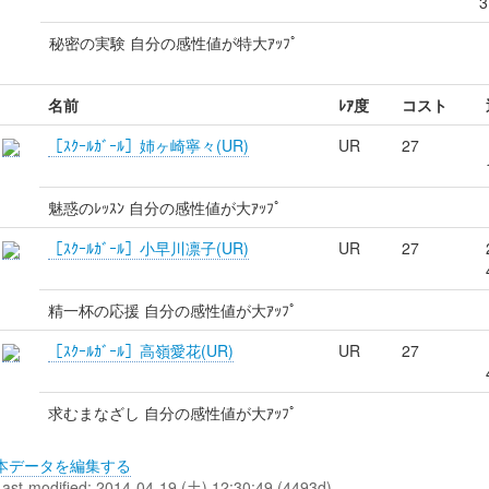
3
秘密の実験 自分の感性値が特大ｱｯﾌﾟ
名前
ﾚｱ度
コスト
［ｽｸｰﾙｶﾞｰﾙ］姉ヶ崎寧々(UR)
UR
27
魅惑のﾚｯｽﾝ 自分の感性値が大ｱｯﾌﾟ
［ｽｸｰﾙｶﾞｰﾙ］小早川凛子(UR)
UR
27
精一杯の応援 自分の感性値が大ｱｯﾌﾟ
［ｽｸｰﾙｶﾞｰﾙ］高嶺愛花(UR)
UR
27
求むまなざし 自分の感性値が大ｱｯﾌﾟ
本データを編集する
Last-modified: 2014-04-19 (土) 12:30:49 (4493d)