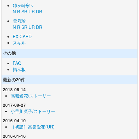
姉ヶ崎寧々
N
R
SR
UR
DR
雪乃玲
N
R
SR
UR
DR
EX CARD
スキル
その他
FAQ
掲示板
最新の20件
2018-08-14
高嶺愛花/ストーリー
2017-09-27
小早川凛子/ストーリー
2016-04-10
［初詣］高嶺愛花(UR)
2016-01-16