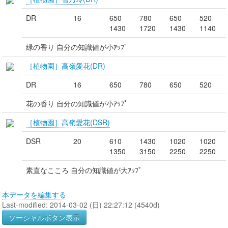
DR
16
650
780
650
520
1430
1720
1430
1140
緑の香り 自分の知識値が小ｱｯﾌﾟ
［植物園］高嶺愛花(DR)
DR
16
650
780
650
520
花の香り 自分の知識値が小ｱｯﾌﾟ
［植物園］高嶺愛花(DSR)
DSR
20
610
1430
1020
1020
1350
3150
2250
2250
素直なこころ 自分の知識値が大ｱｯﾌﾟ
本データを編集する
Last-modified: 2014-03-02 (日) 22:27:12 (4540d)
ソーシャルボタン表示