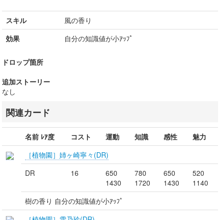
スキル
風の香り
効果
自分の知識値が小ｱｯﾌﾟ
ドロップ箇所
追加ストーリー
なし
関連カード
名前 ﾚｱ度
コスト
運動
知識
感性
魅力
［植物園］姉ヶ崎寧々(DR)
DR
16
650
780
650
520
1430
1720
1430
1140
樹の香り 自分の知識値が小ｱｯﾌﾟ
［植物園］雪乃玲(DR)