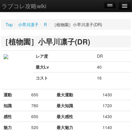
ラブコレ攻略wiki
編集
Top
/
小早川凛子
/
R
/
［植物園］小早川凛子(DR)
新規
［植物園］小早川凛子(DR)
WIKI
設定
レア度
DR
最大Lv
40
コスト
16
運動
650
最大運動
1430
知識
780
最大知識
1720
感性
650
最大感性
1430
魅力
520
最大魅力
1140