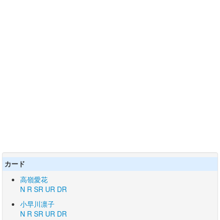
カード
高嶺愛花
N
R
SR
UR
DR
小早川凛子
N
R
SR
UR
DR